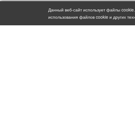
Данный веб-сайт использует файлы cookie
использования файлов cookie и других тех
АО Ц
127282
+7 (49
+7 (495
INFO@