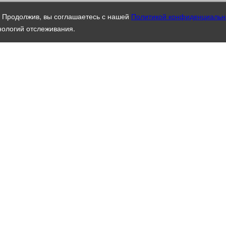
. Продолжив, вы соглашаетесь с нашей
Политикой конфиденциальн
нологий отслеживания.
В ПРОТЕК
О БРЕ
НОВОС
, Г. МОСКВА, УЛ. ЧЕРМЯНСКАЯ, Д. 2
ИНГРЕ
5) 737-35-00, ДОБ. 4615
) 120-34-13
ГДЕ К
818BF.RU
КОНТА