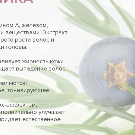
ином А, железом,
и веществами. Экстракт
рого роста волос и
и головы.
ализует жирность кожи
ащает выпадение волос.
являются:
ое, тонизирующее.
кс-эффектом,
ополнительно улучшает
 придает естественное