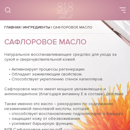
ГЛАВНАЯ
|
ИНГРЕДИЕНТЫ
|
САФЛОРОВОЕ МАСЛО
САФЛОРОВОЕ МАСЛО
Натуральное восстанавливающее средство для ухода за
сухой и сверхчувствительной кожей.
• Активизирует процессы регенерации.
• Обладает заживляющим свойством.
• Способствует укреплению стенок капилляров.
Сафлоровое масло имеет мощное увлажняющее и
антиоксидантное (благодаря витамину Е в составе) действия.
Также именно это масло – рекордсмен по содержанию
незаменимой линолевой кислоты, которая:
• способствует восстановлению гидролипидного барьера;
• защищает кожу от обезвоживания;
• усиливает барьерную функцию.
№8 Сафлоровое масло.pdf
открыть