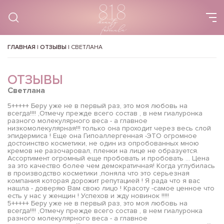
ГЛАВНАЯ
|
ОТЗЫВЫ
|
СВЕТЛАНА
ОТЗЫВЫ
Светлана
5+++++ Беру уже не в первый раз, это моя любовь на
всегда!!!! ,Отмечу прежде всего состав , в нем гиалуронка
разного молекулярного веса - а главное
низкомолекулярная!!! только она проходит через весь слой
эпидермиса ! Еще она Гипоаллергенная -ЭТО огромное
достоинство косметики, не один из опробованных мною
кремов не разочаровал, пленки на лице не образуется.
Ассортимент огромный еще пробовать и пробовать ... Цена
за это качество более чем демократичная! Когда углубилась
в производство косметики ,поняла что это серьезная
компания которая дорожит репутацией ! Я рада что я вас
нашла - доверяю Вам свою лицо ! Красоту -самое ценное что
есть у нас у женщин ! Успехов и жду новинок !!!!!
5+++++ Беру уже не в первый раз, это моя любовь на
всегда!!!! ,Отмечу прежде всего состав , в нем гиалуронка
разного молекулярного веса - а главное